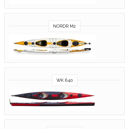
NORDR M2
WK 640